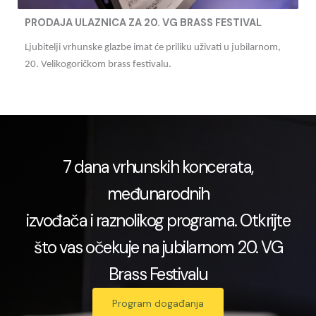
PRODAJA ULAZNICA ZA 20. VG BRASS FESTIVAL
Ljubitelji vrhunske glazbe imat će priliku uživati u jubilarnom,
20. Velikogoričkom brass festivalu.
7 dana vrhunskih koncerata,
međunarodnih
izvođača i raznolikog programa. Otkrijte
što vas očekuje na jubilarnom 20. VG
Brass Festivalu
Program događanja