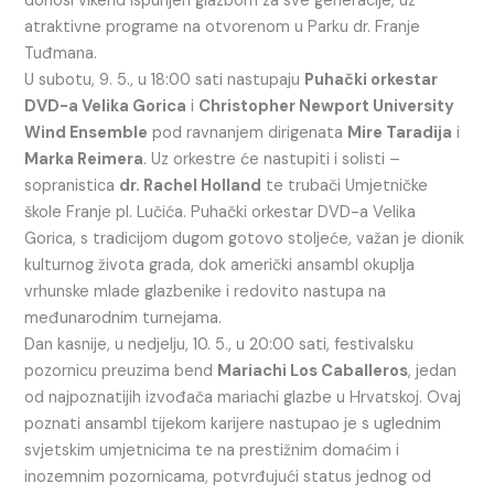
donosi vikend ispunjen glazbom za sve generacije, uz
atraktivne programe na otvorenom u Parku dr. Franje
Tuđmana.
U subotu, 9. 5., u 18:00 sati nastupaju
Puhački orkestar
DVD-a Velika Gorica
i
Christopher Newport University
Wind Ensemble
pod ravnanjem dirigenata
Mire Taradija
i
Marka Reimera
. Uz orkestre će nastupiti i solisti –
sopranistica
dr. Rachel Holland
te trubači Umjetničke
škole Franje pl. Lučića. Puhački orkestar DVD-a Velika
Gorica, s tradicijom dugom gotovo stoljeće, važan je dionik
kulturnog života grada, dok američki ansambl okuplja
vrhunske mlade glazbenike i redovito nastupa na
međunarodnim turnejama.
Dan kasnije, u nedjelju, 10. 5., u 20:00 sati, festivalsku
pozornicu preuzima bend
Mariachi Los Caballeros
, jedan
od najpoznatijih izvođača mariachi glazbe u Hrvatskoj. Ovaj
poznati ansambl tijekom karijere nastupao je s uglednim
svjetskim umjetnicima te na prestižnim domaćim i
inozemnim pozornicama, potvrđujući status jednog od