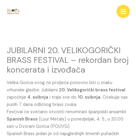
Skip
to
content
JUBILARNI 20. VELIKOGORIČKI
BRASS FESTIVAL – rekordan broj
koncerata i izvođača
Velika Gorica ovog će proljeća ponovno biti u znaku
vrhunske glazbe. Jubilarni
20. Velikogorički brass festival
započinje
4. svibnja
i traje sve do
10. svibnja
. Očekuje nas
punih 7 dana odličnog brass zvuka.
Festival će svečano otvoriti renomirani španjolski ansambl
Spanish Brass
(Luur Metals) u ponedjeljak, 4. 5., u 20:00
sati u Dvorani Gorica (POUVG).
Spanish Brass jedan je od najuglednijih limenih puhačkih