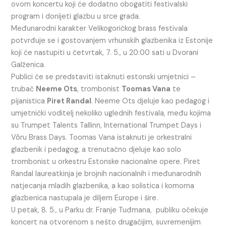
ovom koncertu koji će dodatno obogatiti festivalski
program i donijeti glazbu u srce grada.
Međunarodni karakter Velikogoričkog brass festivala
potvrđuje se i gostovanjem vrhunskih glazbenika iz Estonije
koji će nastupiti u četvrtak, 7. 5., u 20:00 sati u Dvorani
Galženica.
Publici će se predstaviti istaknuti estonski umjetnici –
trubač
Neeme Ots
, trombonist
Toomas Vana
te
pijanistica
Piret Randal
. Neeme Ots djeluje kao pedagog i
umjetnički voditelj nekoliko uglednih festivala, među kojima
su Trumpet Talents Tallinn, International Trumpet Days i
Võru Brass Days. Toomas Vana istaknuti je orkestralni
glazbenik i pedagog, a trenutačno djeluje kao solo
trombonist u orkestru Estonske nacionalne opere. Piret
Randal laureatkinja je brojnih nacionalnih i međunarodnih
natjecanja mladih glazbenika, a kao solistica i komorna
glazbenica nastupala je diljem Europe i šire.
U petak, 8. 5., u Parku dr. Franje Tuđmana, publiku očekuje
koncert na otvorenom s nešto drugačijim, suvremenijim