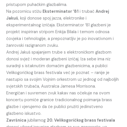
pristupom puhačkim glazbalima.
Na pozornicu stižu
Eksterminator ‘81
i trubač
Andrej
Jakuš
, koji donose spoj jazza, elektronike i
eksperimentalnog izričaja. Eksterminator ‘81 glazbeni je
projekt inspiriran stripom Enkija Bilala i temom odnosa
čovjeka i tehnologije, a prepoznatljiv je po inovativnom i
žanrovski razigranom zvuku.
Andrej Jakuš spajanjem trube s elektroničkom glazbom
donosi svjež i moderan glazbeni izričaj. Iza sebe ima niz
suradnji s istaknutim domaćim glazbenicima, a publici
Velikogoričkog brass festivala već je poznat – ranije je
nastupio sa svojim Vojnim orkestrom uz jednog od najboljih
svjetskih trubača, Australca Jamesa Morrisona.
Energičan i suvremen zvuk kakav nas očekuje na ovom
koncertu pomiče granice tradicionalnog poimanja brass
glazbe i vjerujemo da će publici pružiti jedinstveno
glazbeno iskustvo.
Završnica
jubilarnog
20. Velikogoričkog brass festivala