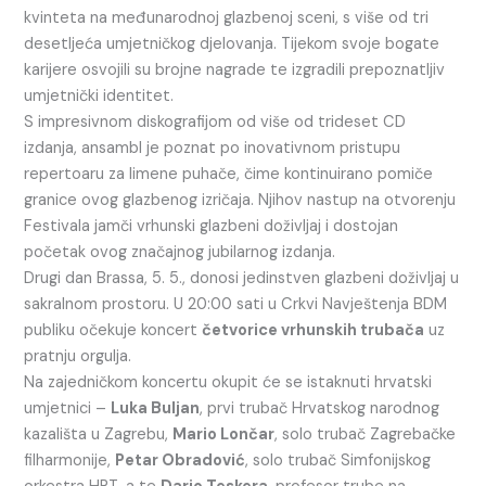
kvinteta na međunarodnoj glazbenoj sceni, s više od tri
desetljeća umjetničkog djelovanja. Tijekom svoje bogate
karijere osvojili su brojne nagrade te izgradili prepoznatljiv
umjetnički identitet.
S impresivnom diskografijom od više od trideset CD
izdanja, ansambl je poznat po inovativnom pristupu
repertoaru za limene puhače, čime kontinuirano pomiče
granice ovog glazbenog izričaja. Njihov nastup na otvorenju
Festivala jamči vrhunski glazbeni doživljaj i dostojan
početak ovog značajnog jubilarnog izdanja.
Drugi dan Brassa, 5. 5., donosi jedinstven glazbeni doživljaj u
sakralnom prostoru. U 20:00 sati u Crkvi Navještenja BDM
publiku očekuje koncert
četvorice vrhunskih trubača
uz
pratnju orgulja.
Na zajedničkom koncertu okupit će se istaknuti hrvatski
umjetnici –
Luka Buljan
, prvi trubač Hrvatskog narodnog
kazališta u Zagrebu,
Mario Lončar
, solo trubač Zagrebačke
filharmonije,
Petar Obradović
, solo trubač Simfonijskog