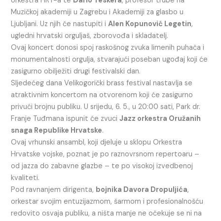
orkestra HRT-a te
Dario Teskera
, profesor trube na
Muzičkoj akademiji u Zagrebu i Akademiji za glasbo u
Ljubljani. Uz njih će nastupiti i
Alen Kopunović Legetin
,
ugledni hrvatski orguljaš, zborovođa i skladatelj.
Ovaj koncert donosi spoj raskošnog zvuka limenih puhača i
monumentalnosti orgulja, stvarajući poseban ugođaj koji će
zasigurno obilježiti drugi festivalski dan.
Sljedećeg dana Velikogorički brass festival nastavlja se
atraktivnim koncertom na otvorenom koji će zasigurno
privući brojnu publiku. U srijedu, 6. 5., u 20:00 sati, Park dr.
Franje Tuđmana ispunit će zvuci
Jazz orkestra Oružanih
snaga Republike Hrvatske
.
Ovaj vrhunski ansambl, koji djeluje u sklopu Orkestra
Hrvatske vojske, poznat je po raznovrsnom repertoaru –
od jazza do zabavne glazbe – te po visokoj izvedbenoj
kvaliteti.
Pod ravnanjem dirigenta,
bojnika Davora Dropuljića
,
orkestar svojim entuzijazmom, šarmom i profesionalnošću
redovito osvaja publiku, a ništa manje ne očekuje se ni na